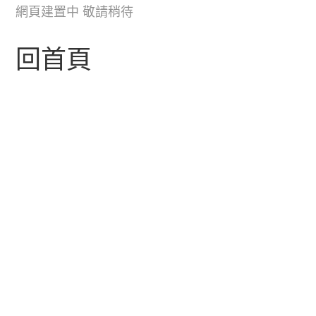
跳
網頁建置中 敬請稍待
轉
回首頁
至
主
要
內
容