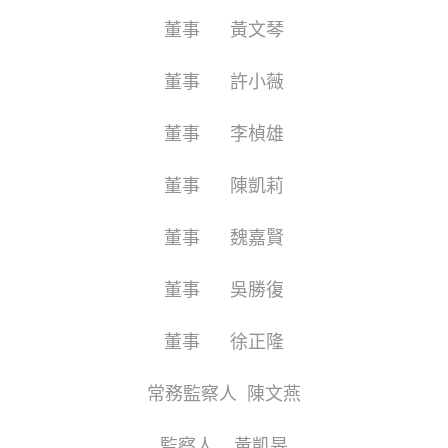
董事 黃文琴
董事 許小薇
董事 李楨雄
董事 陳凱莉
董事 魏嘉賢
董事 吳勝復
董事 徐正隆
常務監察人 陳文燕
監察人 黃凱旻