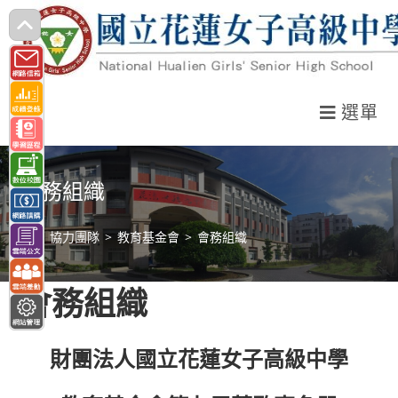
跳
轉
至
主
選單
要
內
容
會務組織
>
協力團隊
>
教育基金會
>
會務組織
會務組織
財團法人國立花蓮女子高級中學