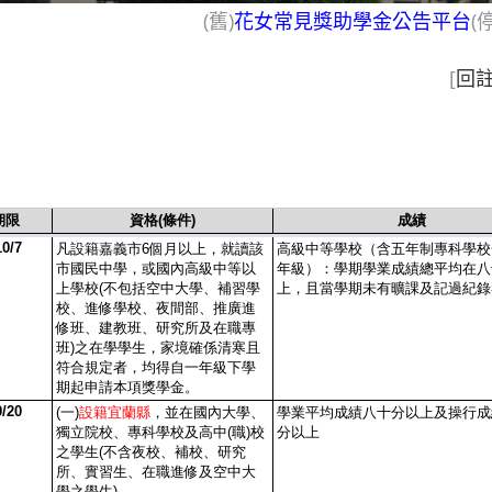
(舊)
花女常見獎助學金公告平台
(
[
回