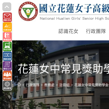
跳
轉
至
主
認識花女
行政團隊
要
內
容
花蓮女中常見獎助
>
行政團隊
>
教務處
>
註冊組
>
花蓮女中常見獎助學金