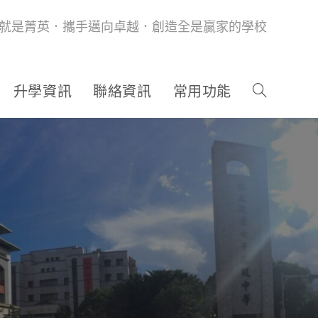
就是菁英．攜手邁向卓越．創造全是贏家的學校
升學資訊
聯絡資訊
常用功能