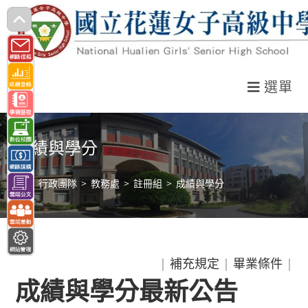
跳
轉
至
主
選單
要
內
容
成績與學分
>
行政團隊
>
教務處
>
註冊組
>
成績與學分
|
補充規定
|
畢業條件
|
成績與學分最新公告