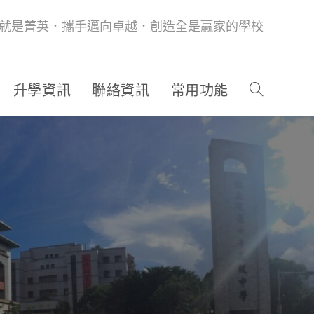
就是菁英．攜手邁向卓越．創造全是贏家的學校
升學資訊
聯絡資訊
常用功能