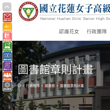
跳
轉
至
主
認識花女
行政團隊
要
內
容
圖書館章則計畫
>
行政團隊
>
圖書館
>
圖書館章則計畫