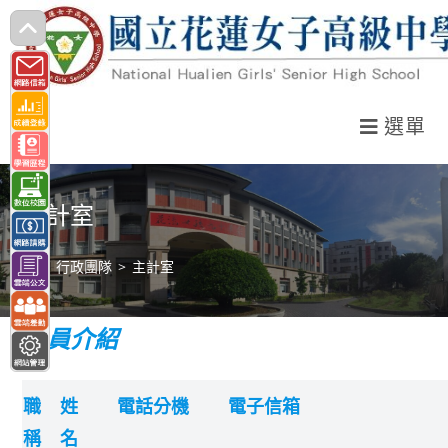
跳
轉
至
主
選單
要
內
容
主計室
>
行政團隊
>
主計室
成員介紹
職
姓
電話分機
電子信箱
稱
名