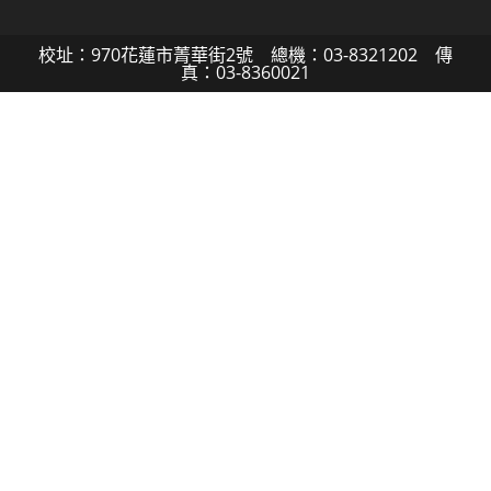
校址：970花蓮市菁華街2號 總機：03-8321202 傳
真：03-8360021