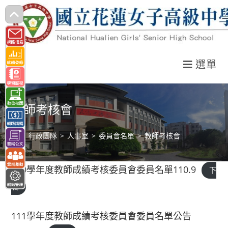
跳
轉
至
主
選單
要
內
容
教師考核會
>
行政團隊
>
人事室
>
委員會名單
>
教師考核會
110學年度教師成績考核委員會委員名單110.9
下
載
111學年度教師成績考核委員會委員名單公告