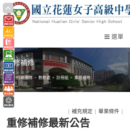
跳
轉
至
主
選單
要
內
容
重修補修
>
行政團隊
>
教務處
>
註冊組
>
重修補修
|
補充規定
|
畢業條件
|
重修補修最新公告