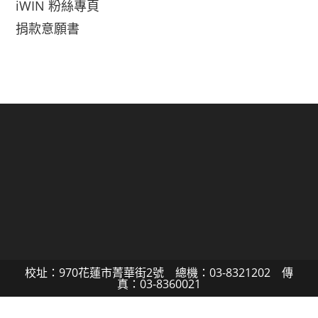
iWIN 粉絲專頁
捐款意願書
校址：970花蓮市菁華街2號 總機：03-8321202 傳
真：03-8360021