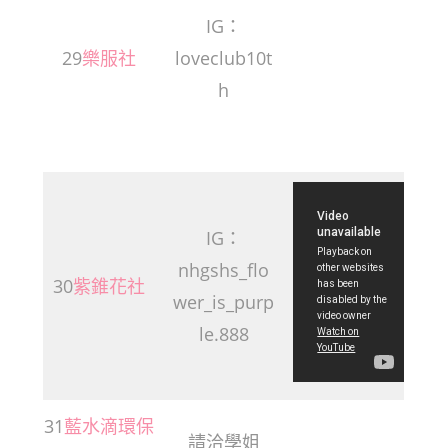
IG：
29
樂服社
loveclub10t
h
IG：
nhgshs_flo
30
紫錐花社
wer_is_purp
le.888
31
藍水滴環保
請洽學姐