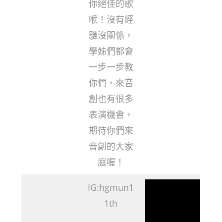
你絕佳的歌
喉！沒有經
驗沒關係，
學姊們都會
一步一步教
你們，來音
創也有很多
表演機會，
期待你們來
音創的大家
庭喔！
IG:hgmun1
1th