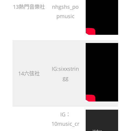
13熱門音樂社
nhgshs_po
pmusic
IG:sixxstrin
14六弦社
gg
IG：
10music_cr