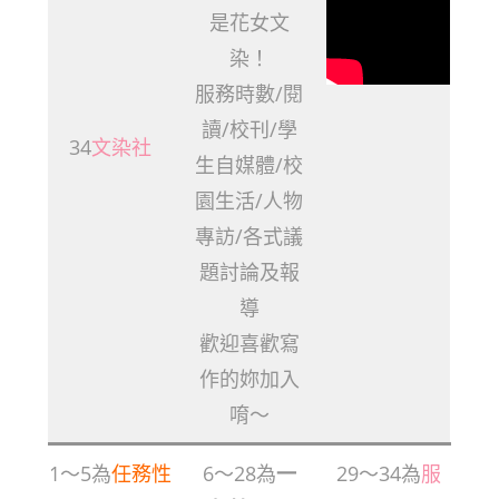
是花女文
染！
服務時數/閱
讀/校刊/學
34
文染社
生自媒體/校
園生活/人物
專訪/各式議
題討論及報
導
歡迎喜歡寫
作的妳加入
唷～
1～5為
任務性
6～28為
一
29～34為
服