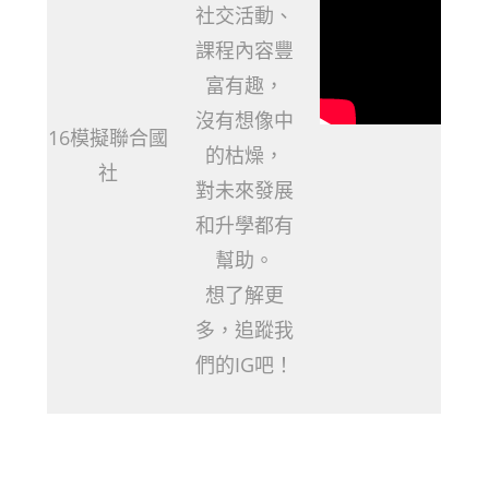
社交活動、
課程內容豐
富有趣，
沒有想像中
16模擬聯合國
的枯燥，
社
對未來發展
和升學都有
幫助。
想了解更
多，追蹤我
們的IG吧！