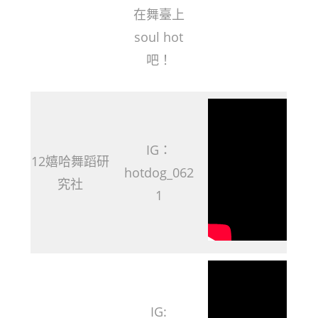
在舞臺上
soul hot
吧！
IG：
12嬉哈舞蹈研
hotdog_062
究社
1
IG: