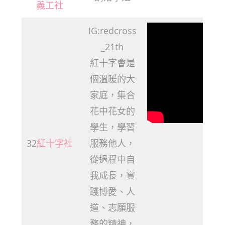
義工社
IG:redcross
_21th
紅十字會是
個溫暖的大
家庭，集合
花中花女的
學生，學習
32
紅十字社
服務他人，
從過程中自
我成長，實
踐博愛、人
道、志願服
務的精神，