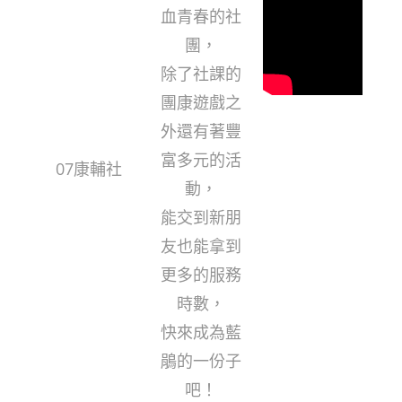
血青春的社
團，
除了社課的
團康遊戲之
外還有著豐
富多元的活
07康輔社
動，
能交到新朋
友也能拿到
更多的服務
時數，
快來成為藍
鵑的一份子
吧！