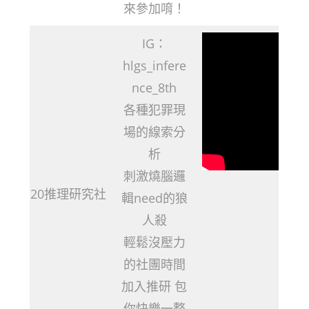
來參加唷！
IG：
hlgs_infere
nce_8th
各種犯罪現
場的線索分
析
刺激燒腦邏
20推理研究社
輯need的狼
人殺
輕鬆沒壓力
的社團時間
加入推研 包
你快樂一整