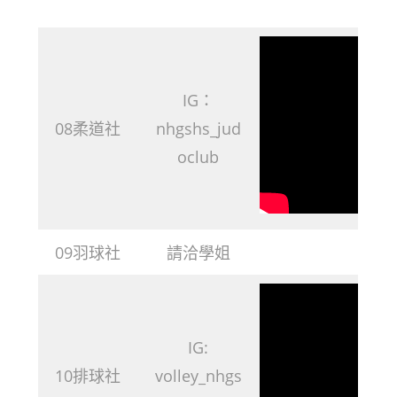
IG：
08柔道社
nhgshs_jud
oclub
09羽球社
請洽學姐
IG:
10排球社
volley_nhgs