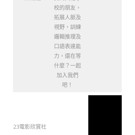
校的朋友，
拓展人脈及
視野，訓練
邏輯推理及
口語表達能
力，還在等
什麼？一起
加入我們
吧！
23電影欣賞社