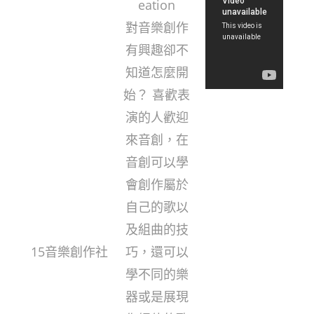
eation
對音樂創作
有興趣卻不
知道怎麼開
始？ 喜歡表
演的人歡迎
來音創，在
音創可以學
會創作屬於
自己的歌以
及組曲的技
15音樂創作社
巧，還可以
學不同的樂
器或是展現