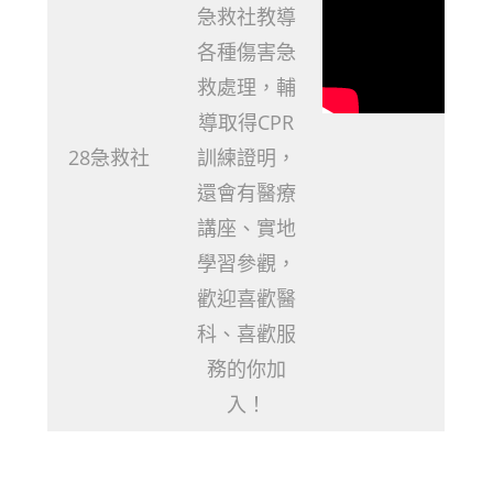
急救社教導
各種傷害急
救處理，輔
導取得CPR
28急救社
訓練證明，
還會有醫療
講座、實地
學習參觀，
歡迎喜歡醫
科、喜歡服
務的你加
入！