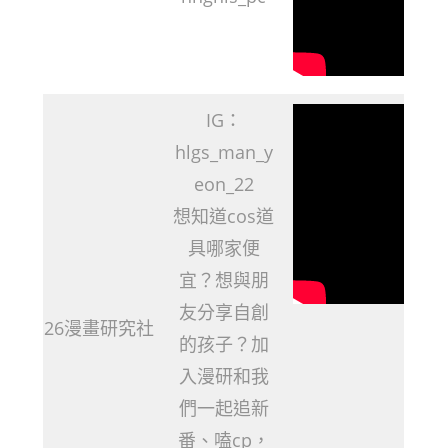
IG：
hlgs_man_y
eon_22
想知道cos道
具哪家便
宜？想與朋
友分享自創
26漫畫研究社
的孩子？加
入漫研和我
們一起追新
番、嗑cp，