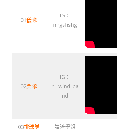
IG：
01
儀隊
nhgshshg
IG：
02
樂隊
hl_wind_ba
nd
03
排球隊
請洽學姐