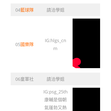
04
籃球隊
請洽學姐
IG:hlgs_cn
05
國樂隊
m
06童軍社
請洽學姐
IG:psg_25th
康輔是個朝
氣蓬勃又熱