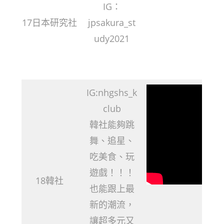
IG：
17日本研究社
jpsakura_st
udy2021
IG:nhgshs_k
club
韓社能夠跳
舞、追星、
吃美食、玩
遊戲！！！
18韓社
也能跟上最
新的潮流，
讓超多元又