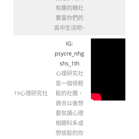
有趣的韓社
豐富你們的
高中生活吧~
IG:
psycre_nhg
shs_1th
心理研究社
是一個很輕
19心理研究社
鬆的社團，
適合以後想
要就讀心理
相關科系或
想放鬆的你