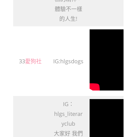
體驗不一樣
的人生!
33
愛狗社
IG:hlgsdogs
IG：
hlgs_literar
yclub
大家好 我們