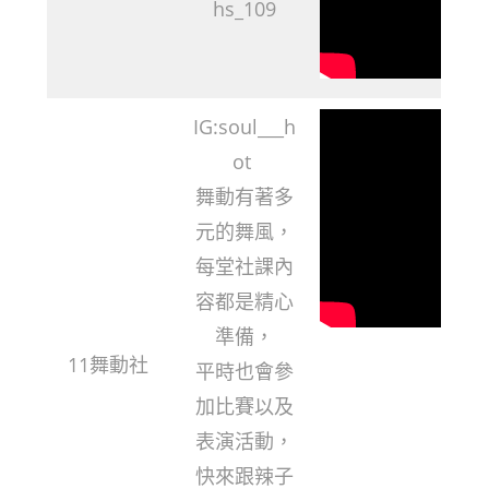
hs_109
IG:soul___h
ot
舞動有著多
元的舞風，
每堂社課內
容都是精心
準備，
11舞動社
平時也會參
加比賽以及
表演活動，
快來跟辣子