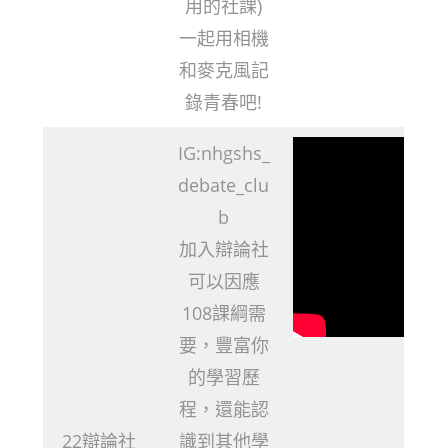
用的社課)
一起用相機
和麥克風記
錄青春吧!
IG:nhgshs_
debate_clu
b
加入辯論社
可以因應
108課綱需
要，豐富你
的學習歷
程，還能認
22辯論社
識到其他學