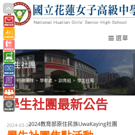
跳
轉
至
主
選單
要
內
容
學生社團
>
行政團隊
>
學務處
>
訓育組
>
學生社團
學生社團最新公告
2024教育部原住民族UwaKaying社團
2024-03-29