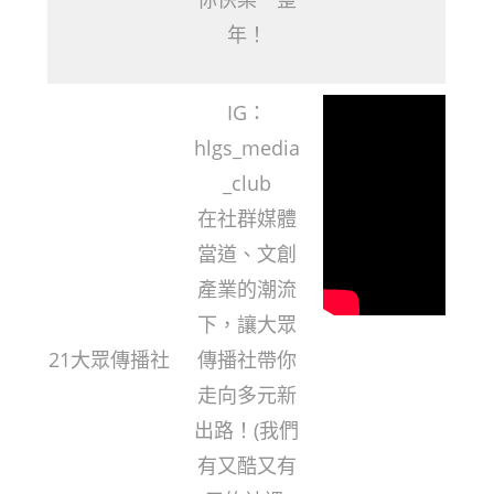
年！
IG：
hlgs_media
_club
在社群媒體
當道、文創
產業的潮流
下，讓大眾
21大眾傳播社
傳播社帶你
走向多元新
出路！(我們
有又酷又有