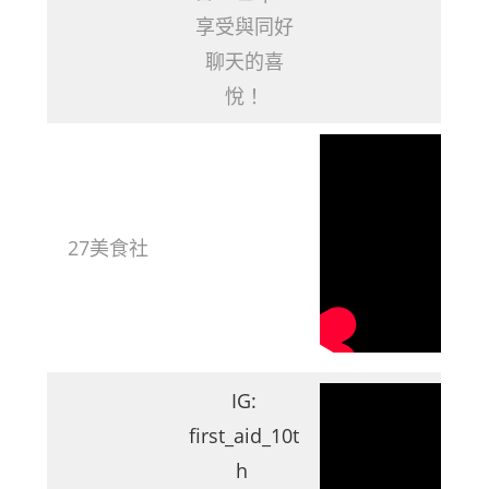
享受與同好
聊天的喜
悅！
27美食社
IG:
first_aid_10t
h