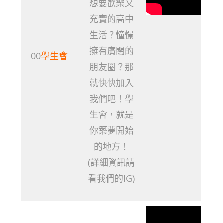
想要歡樂又
充實的高中
生活？憧憬
擁有廣闊的
00
學生會
朋友圈？那
就快快加入
我們吧！學
生會，就是
你築夢開始
的地方！
(詳細資訊請
看我們的IG)