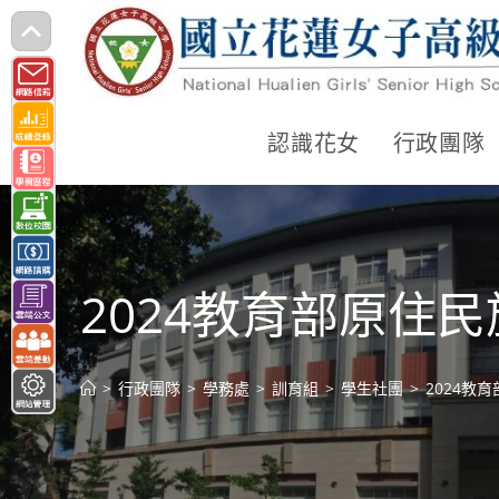
跳
轉
至
主
認識花女
行政團隊
要
內
容
2024教育部原住民族
>
行政團隊
>
學務處
>
訓育組
>
學生社團
>
2024教育