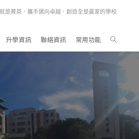
就是菁英．攜手邁向卓越．創造全是贏家的學校
升學資訊
聯絡資訊
常用功能