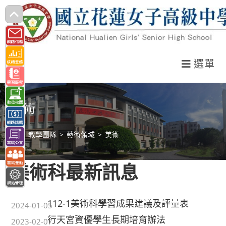
跳
轉
至
主
選單
要
內
容
美術
>
教學團隊
>
藝術領域
>
美術
美術科最新訊息
112-1美術科學習成果建議及評量表
2024-01-05
行天宮資優學生長期培育辦法
2023-02-07