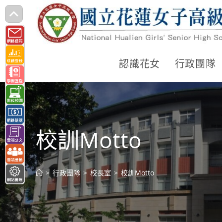
跳
轉
至
主
認識花女
行政團隊
要
內
容
校訓Motto
>
行政團隊
>
校長室
>
校訓Motto