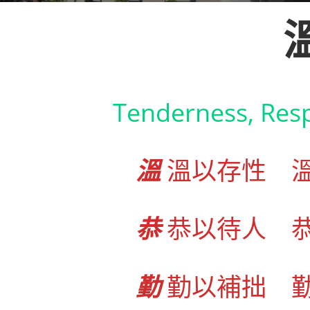
Tenderness, Respe
溫
溫以存性 
恭
恭以待人 
勤
勤以補拙 