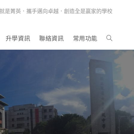
就是菁英．攜手邁向卓越．創造全是贏家的學校
升學資訊
聯絡資訊
常用功能