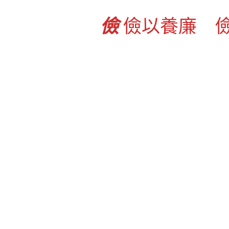
儉
儉以養廉 