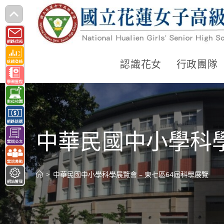
跳
轉
至
主
認識花女
行政團隊
要
內
容
中華民國中小學科學
>
中華民國中小學科學展覽會 – 東七區64屆科學展覽