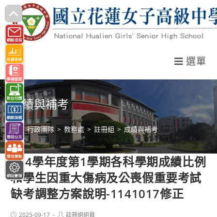
跳
轉
至
主
選單
要
內
容
成績與補考
>
行政團隊
>
教務處
>
註冊組
>
成績與補考
114學年度第1學期各科學期成績比例
和學生因重大傷病及公喪假重要考試
缺考調整方案說明-1141017修正
Post
Post
2025-09-17
註冊組組員