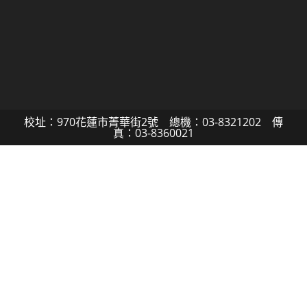
校址：970花蓮市菁華街2號 總機：03-8321202 傳
真：03-8360021