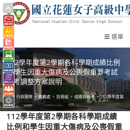
跳
轉
至
主
選單
要
內
容
112學年度第2學期各科學期成績比例
和學生因重大傷病及公喪假重要考試
缺考調整方案說明
>
行政團隊
>
教務處
>
註冊組
>
成績與補考
>
112學年度第
112學年度第2學期各科學期成績
比例和學生因重大傷病及公喪假重