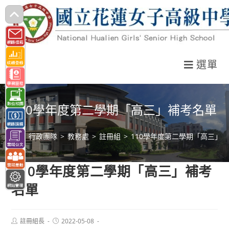
跳
轉
至
主
選單
要
內
容
110學年度第二學期「高三」補考名單
>
行政團隊
>
教務處
>
註冊組
>
110學年度第二學期「高三」
110學年度第二學期「高三」補考
名單
Post
Post
註冊組長
2022-05-08
author:
published: