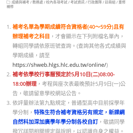
Post
成績與補考
/
教務處
/
校內各項考試
/
考試資訊
/
行政團隊
/
註冊組
/
重修
category:
補修
補考名單為學期成績符合資格者(40～59分)且有
辦理補考之科目
，才會顯示在下列附檔名單內，
轉組同學請依原班號查詢。(查詢其他各式成績與
學期成績，請至
https://shweb.hlgs.hlc.edu.tw/online/
)
補考依學校行事曆預定於5月10日(二)08:00-
18:00辦理
，考程與座次表最晚預計5月9日(一)公
告，敬請留意學校網站公告。
依評量辦法第九點規定，普通型高中目前採學年
學分制，
特殊生符合補考資格另有規定，新課綱
自然科加深加廣學年學分制各校自訂
，敬請同學
撥冗詳閱相關規定與說明，以認識自身之權益。