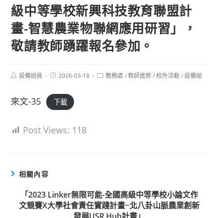
級中等學校新興科技教育聯盟計
畫-智慧農業物聯網應用研習」，
敬請教師踴躍報名參加。
Post
Post
Post
設備組員
2026-03-18
教務處
/
教師進修
/
校外活動
/
設備組
author:
published:
category:
來文-35
下載
Post Views:
118
相關內容
「2023 Linker無限可能-全國高級中等學校小論文作
文競賽X大學社會責任實踐計畫~北八卦山脈農業創新
發展USR Hub計畫」