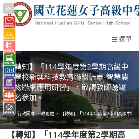
跳
轉
至
主
選單
要
內
容
【轉知】「114學年度第2學期高級中
等學校新興科技教育聯盟計畫-智慧農
業物聯網應用研習」，敬請教師踴躍
報名參加。
>
行政團隊
>
教務處
>
【轉知】「114學年度第2學期高級中
【轉知】「114學年度第2學期高