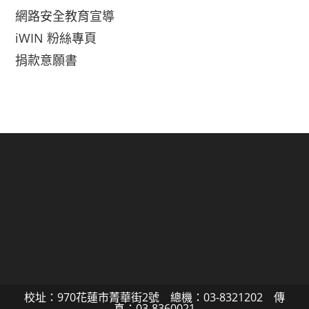
網路安全教育宣導
iWIN 粉絲專頁
捐款意願書
校址：970花蓮市菁華街2號 總機：03-8321202 傳
真：03-8360021