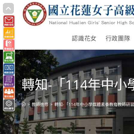
跳
轉
至
主
認識花女
行政團隊
要
內
容
轉知-「114年中
>
教師進修
>
轉知-「114年中小學媒體素養教育教師研