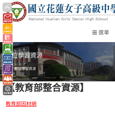
跳
轉
至
主
選單
要
內
容
數位學習資源
>
數位學習資源
【教育部整合資源】
教育部因材網