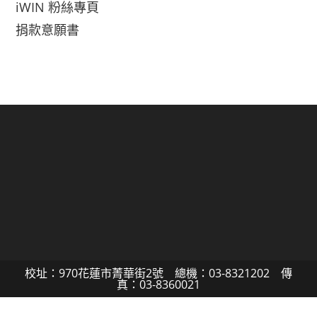
iWIN 粉絲專頁
捐款意願書
校址：970花蓮市菁華街2號 總機：03-8321202 傳
真：03-8360021