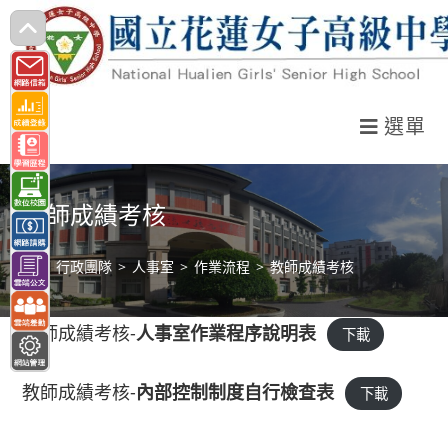
跳
轉
至
主
選單
要
內
容
教師成績考核
>
行政團隊
>
人事室
>
作業流程
>
教師成績考核
教師成績考核-
人事室作業程序說明表
下載
教師成績考核-
內部控制制度自行檢查表
下載