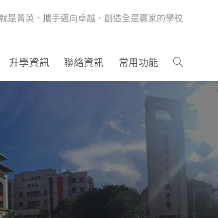
就是菁英．攜手邁向卓越．創造全是贏家的學校
升學資訊
聯絡資訊
常用功能