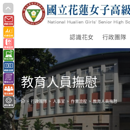
跳
轉
至
主
認識花女
行政團隊
要
內
容
教育人員撫慰
>
行政團隊
>
人事室
>
作業流程
>
教育人員撫慰