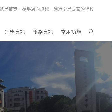
就是菁英．攜手邁向卓越．創造全是贏家的學校
升學資訊
聯絡資訊
常用功能