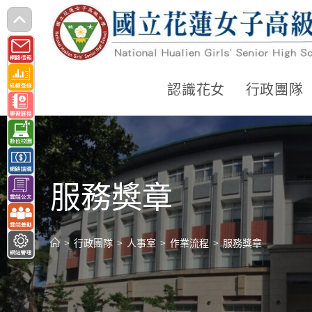
跳
轉
至
主
認識花女
行政團隊
要
內
容
服務獎章
>
行政團隊
>
人事室
>
作業流程
>
服務獎章