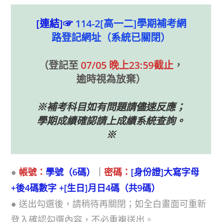
[連結]☞
114-2[高一二]學期補考網
路登記
網址（系統已關閉）
（登記至
07/05 晚上23:59截止
，
逾時視為放棄）
※補考科目如有問題請儘速反應；
學期成績確認請上成績系統查詢。
※
●
帳號：
學號（6碼）
｜
密碼：
[身份證]
大寫字母
+後4碼數字 +[生日]月日4碼（共9碼）
● 送出勾選後，請稍待再關閉；如全白畫面可重新
登入確認勾選內容，不必重複送出。