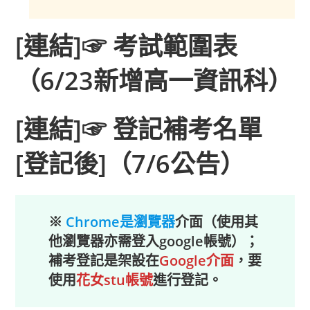
[連結]☞
考試範圍表
（6/23新增高一資訊科）
[連結]☞
登記
補考名單
[登記後]（7/6公告）
※
Chrome是瀏覽器
介面（使用其
他瀏覽器亦需登入google帳號）；
補考登記是架設在
Google介面
，要
使用
花女stu帳號
進行登記。