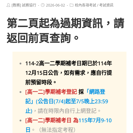
Post
Post
Post
[教務] 試務協行
2026-06-02
校內各項考試
/
考試資訊
author:
published:
category:
第二頁起為過期資訊，請
返回前頁查詢。
114-2高一二學期補考日期已於114年
12月15日公告，如有需求，應自行提
前預留時段。
[高一二]學期補考登記
採
「
網路登
記
」
(公告日(7/4)起至7/5晚上23:59
止)
，請在時限內自行上網登記。
[高一二]學期補考日 為
115年7月9-10
日
。（無法指定考程）