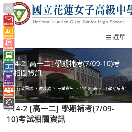
跳
轉
至
主
選單
要
內
容
114-2 [高一二] 學期補考(7/09-10)考
試相關資訊
>
行政團隊
>
教務處
>
考試資訊
>
114-2 [高一二] 學期補考(7
114-2 [高一二] 學期補考(7/09-
10)考試相關資訊