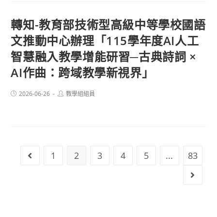
轉知-教育部技術型高級中等學校國語
文推動中心辦理「115學年度AI人工
智慧融入教學增能研習─古典詩詞 ×
AI作曲：跨域教學新視界」
Post
Post
2026-06-26
教學組組員
published:
author:
1
2
3
4
5
...
83
Go to the previous page
Go to 