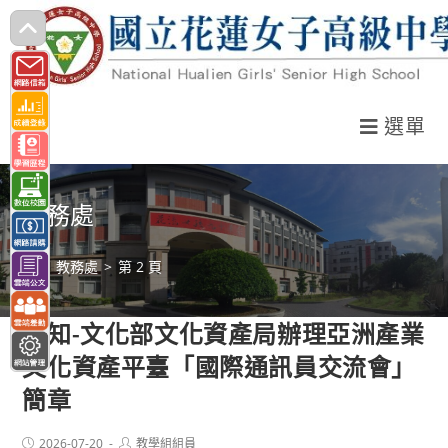
跳
轉
至
主
選單
要
內
容
教務處
>
教務處
>
第 2 頁
轉知-文化部文化資產局辦理亞洲產業
文化資產平臺「國際通訊員交流會」
簡章
Post
Post
2026-07-20
教學組組員