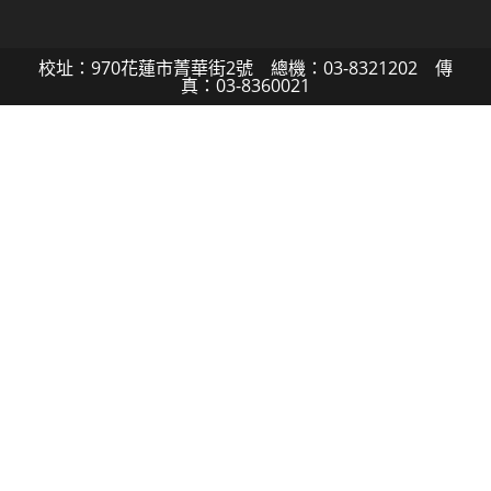
校址：970花蓮市菁華街2號 總機：03-8321202 傳
真：03-8360021