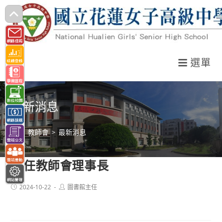
跳
轉
至
主
選單
要
內
容
最新消息
>
教師會
>
最新消息
歷任教師會理事長
Post
Post
2024-10-22
圖書館主任
published:
author: