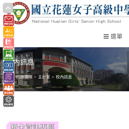
跳
轉
至
主
選單
要
內
容
校內訊息
>
行政團隊
>
主計室
>
校內訊息