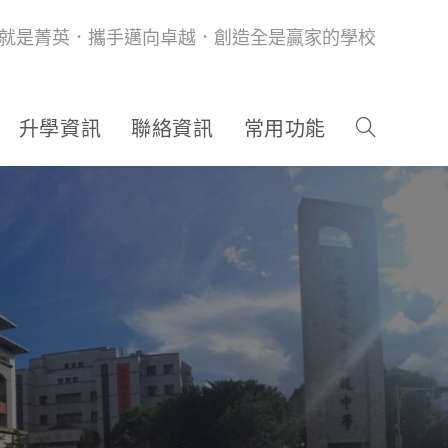
就是菁英．攜手邁向卓越．創造全是贏家的學校
升學資訊
聯絡資訊
常用功能