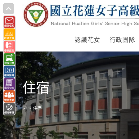
跳
轉
至
主
認識花女
行政團隊
要
內
容
住宿
>
住宿