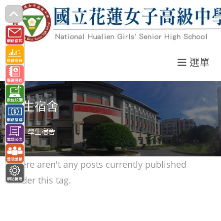
跳
轉
至
主
選單
要
內
容
學生宿舍
>
學生宿舍
There aren't any posts currently published
under this tag.