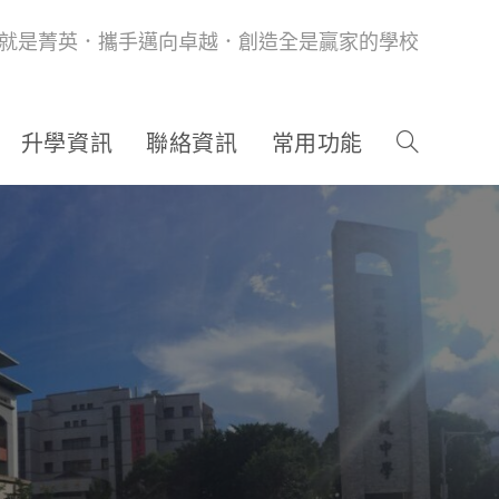
就是菁英．攜手邁向卓越．創造全是贏家的學校
升學資訊
聯絡資訊
常用功能