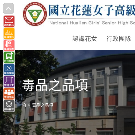
跳
轉
至
主
認識花女
行政團隊
要
內
容
毒品之品項
>
毒品之品項