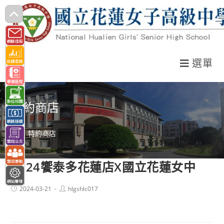
跳
轉
至
主
選單
要
內
容
特約商店
>
特約商店
2024饗泰多花蓮店X國立花蓮女中
Post
Post
2024-03-21
hlgshlc017
published:
author: