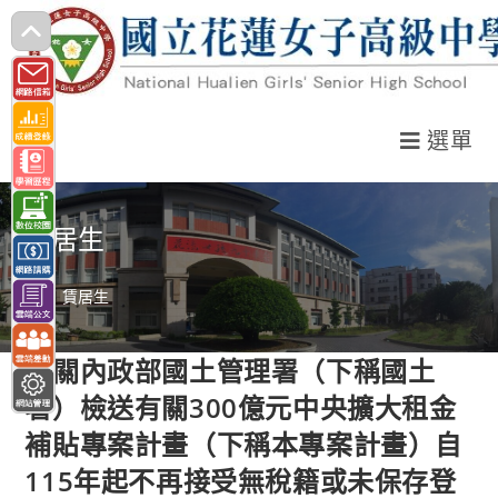
跳
轉
至
主
選單
要
內
容
賃居生
>
賃居生
有關內政部國土管理署（下稱國土
署）檢送有關300億元中央擴大租金
補貼專案計畫（下稱本專案計畫）自
115年起不再接受無稅籍或未保存登