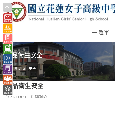
跳
轉
至
主
選單
要
內
容
食品衛生安全
>
食品衛生安全
食品衛生安全
Post
Post
2021-08-11
健康中心
published:
author: