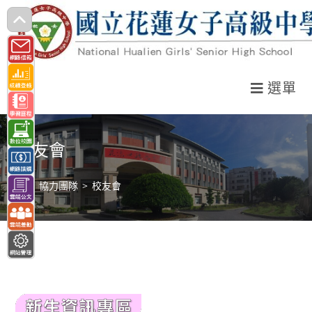
跳
轉
至
主
選單
要
內
容
校友會
>
協力團隊
>
校友會