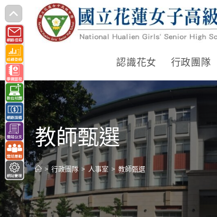
跳
轉
至
主
認識花女
行政團隊
要
內
容
教師甄選
>
行政團隊
>
人事室
>
教師甄選