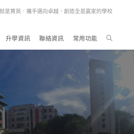
就是菁英．攜手邁向卓越．創造全是贏家的學校
升學資訊
聯絡資訊
常用功能