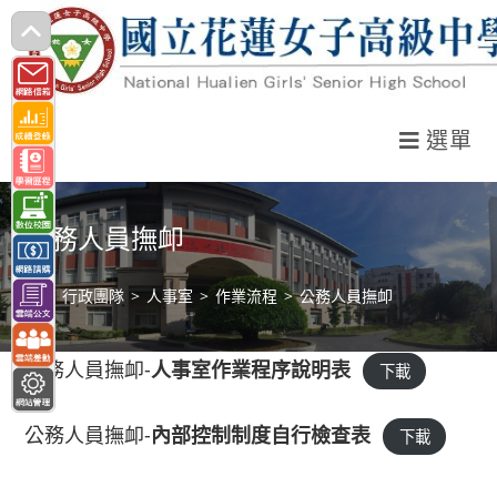
跳
轉
至
主
選單
要
內
容
公務人員撫卹
>
行政團隊
>
人事室
>
作業流程
>
公務人員撫卹
公務人員撫卹-
人事室作業程序說明表
下載
公務人員撫卹-
內部控制制度自行檢查表
下載