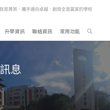
就是菁英．攜手邁向卓越．創造全是贏家的學校
升學資訊
聯絡資訊
常用功能
生訊息