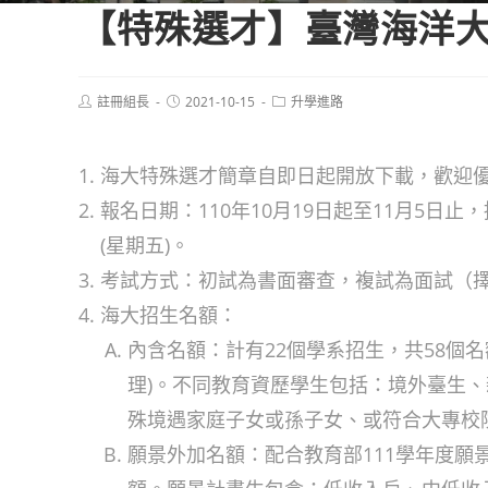
【特殊選才】臺灣海洋大
Post
Post
Post
註冊組長
2021-10-15
升學進路
author:
published:
category:
海大特殊選才簡章自即日起開放下載，歡迎
報名日期：110年10月19日起至11月5日止
(星期五)。
考試方式：初試為書面審查，複試為面試（
海大招生名額：
內含名額：計有22個學系招生，共58個
理)。不同教育資歷學生包括：境外臺生
殊境遇家庭子女或孫子女、或符合大專校
願景外加名額：配合教育部111學年度願