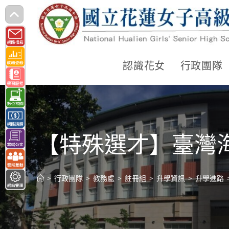
跳
轉
至
主
認識花女
行政團隊
要
內
容
【特殊選才】臺灣海
>
行政團隊
>
教務處
>
註冊組
>
升學資訊
>
升學進路