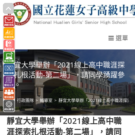
跳
轉
至
主
選單
要
內
容
靜宜大學舉辦「2021線上高中職涯探
索扎根活動-第二場」，請同學踴躍參
加。
>
行政團隊
>
輔導室
>
靜宜大學舉辦「2021線上高中職涯探索
靜宜大學舉辦「2021線上高中職
涯探索扎根活動-第二場」，請同