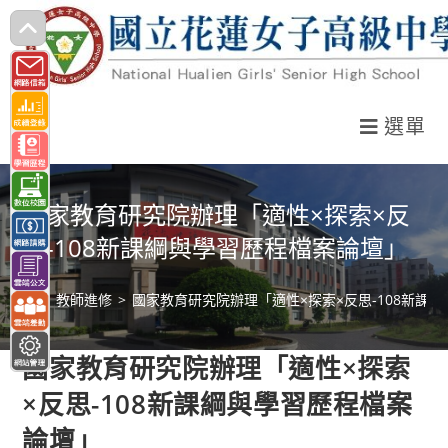
跳
轉
至
主
選單
要
內
容
國家教育研究院辦理「適性×探索×反
思-108新課綱與學習歷程檔案論壇」
>
教師進修
>
國家教育研究院辦理「適性×探索×反思-108新課
國家教育研究院辦理「適性×探索
×反思-108新課綱與學習歷程檔案
論壇」