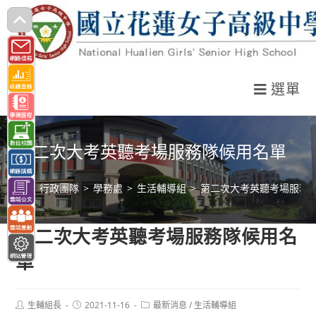
跳
轉
至
主
選單
要
內
容
第二次大考英聽考場服務隊候用名單
>
行政團隊
>
學務處
>
生活輔導組
>
第二次大考英聽考場服務
第二次大考英聽考場服務隊候用名
單
Post
Post
Post
生輔組長
2021-11-16
最新消息
/
生活輔導組
author:
published:
category: