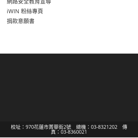
網路安全教育宣導
iWIN 粉絲專頁
捐款意願書
校址：970花蓮市菁華街2號 總機：03-8321202 傳
真：03-8360021