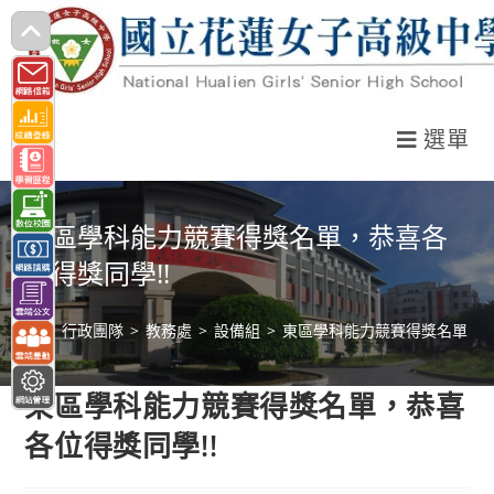
跳
轉
至
主
選單
要
內
容
東區學科能力競賽得獎名單，恭喜各
位得獎同學!!
>
行政團隊
>
教務處
>
設備組
>
東區學科能力競賽得獎名單，恭
東區學科能力競賽得獎名單，恭喜
各位得獎同學!!