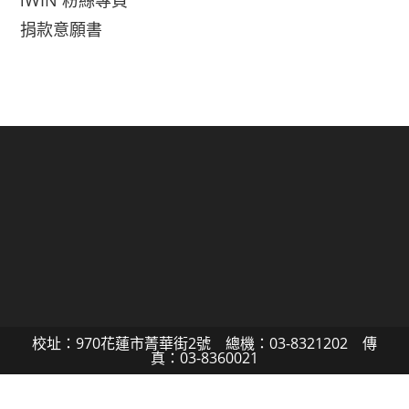
iWIN 粉絲專頁
捐款意願書
校址：970花蓮市菁華街2號 總機：03-8321202 傳
真：03-8360021