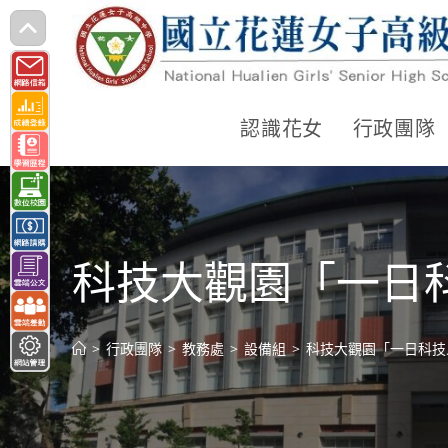
跳
轉
至
主
認識花女
行政團隊
要
內
容
科技大觀園「一日
>
行政團隊
>
教務處
>
設備組
>
科技大觀園「一日科技