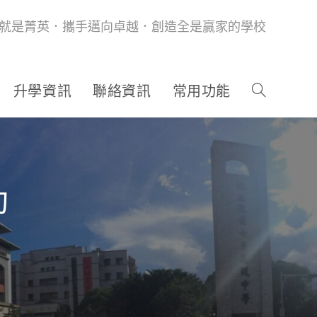
就是菁英．攜手邁向卓越．創造全是贏家的學校
升學資訊
聯絡資訊
常用功能
動