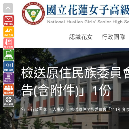
跳
轉
至
主
認識花女
行政團隊
要
內
容
檢送原住民族委員
告(含附件)」1份
>
行政團隊
>
人事室
>
檢送原住民族委員會「111年度