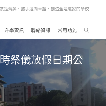
就是菁英．攜手邁向卓越．創造全是贏家的學校
升學資訊
聯絡資訊
常用功能
歲時祭儀放假日期公