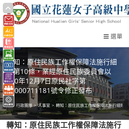
跳
轉
至
主
選單
要
內
容
轉知：原住民族工作權保障法施行細
則第10條，業經原住民族委員會以
110年12月7日原民社字第
11000711181號令修正發布
>
行政團隊
>
人事室
>
轉知：原住民族工作權保障法施行細則第10
轉知：原住民族工作權保障法施行