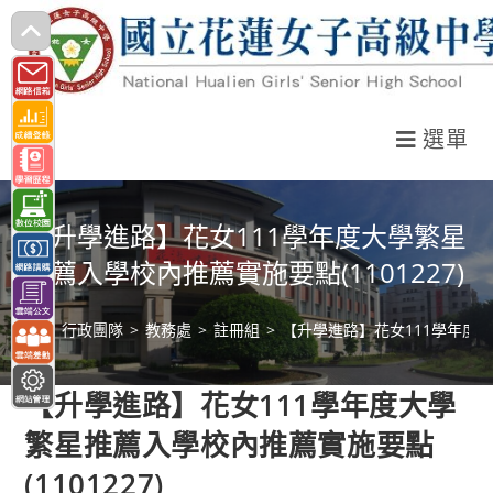
跳
轉
至
主
選單
要
內
容
【升學進路】花女111學年度大學繁星
推薦入學校內推薦實施要點(1101227)
>
行政團隊
>
教務處
>
註冊組
>
【升學進路】花女111學年度大學
【升學進路】花女111學年度大學
繁星推薦入學校內推薦實施要點
(1101227)