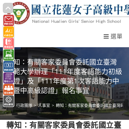
跳
轉
至
主
選單
要
內
容
轉知：有關客家委員會委託國立臺灣
師範大學辦理「111年度客語能力初級
認證」及「111年度第1次客語能力中
級暨中高級認證」報名事宜
>
行政團隊
>
人事室
>
轉知：有關客家委員會委託國立臺灣師範大
轉知：有關客家委員會委託國立臺