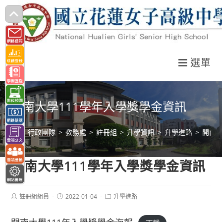
跳
轉
至
主
選單
要
內
容
開南大學111學年入學獎學金資訊
>
行政團隊
>
教務處
>
註冊組
>
升學資訊
>
升學進路
>
開南大
開南大學111學年入學獎學金資訊
Post
Post
Post
註冊組組員
2022-01-04
升學進路
author:
published:
category: