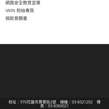
網路安全教育宣導
iWIN 粉絲專頁
捐款意願書
校址：970花蓮市菁華街2號 總機：03-8321202 傳
真：03-8360021