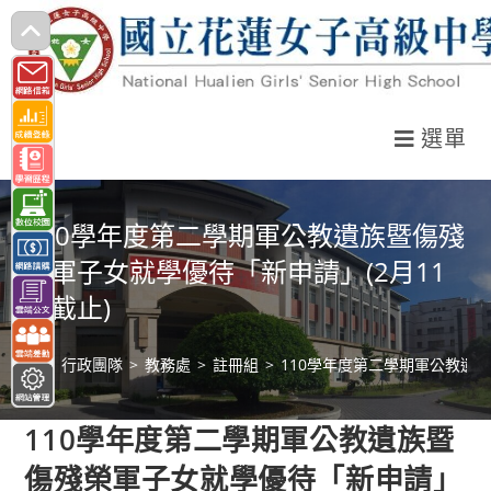
跳
轉
至
主
選單
要
內
容
110學年度第二學期軍公教遺族暨傷殘
榮軍子女就學優待「新申請」(2月11
日截止)
>
行政團隊
>
教務處
>
註冊組
>
110學年度第二學期軍公教遺族
110學年度第二學期軍公教遺族暨
傷殘榮軍子女就學優待「新申請」