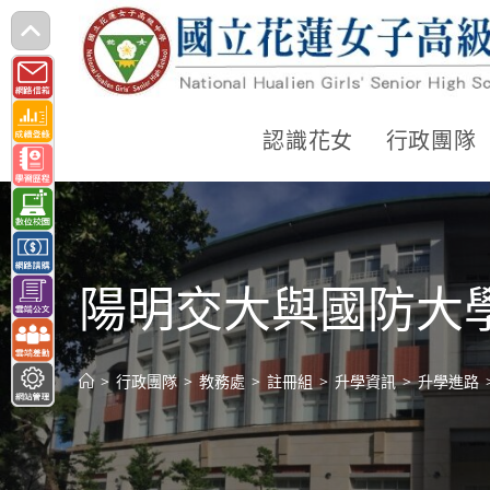
跳
轉
至
主
認識花女
行政團隊
要
內
容
陽明交大與國防大學
>
行政團隊
>
教務處
>
註冊組
>
升學資訊
>
升學進路