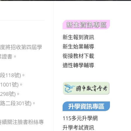
新生報到資訊
新生始業輔導
年度將招收第四屆學
銜接教材下載
業證書。
適性轉學輔導
118號)。
001號)。
98號)。
二段301號)。
115多元升學網
持續關注臉書粉絲專
升學考試資訊