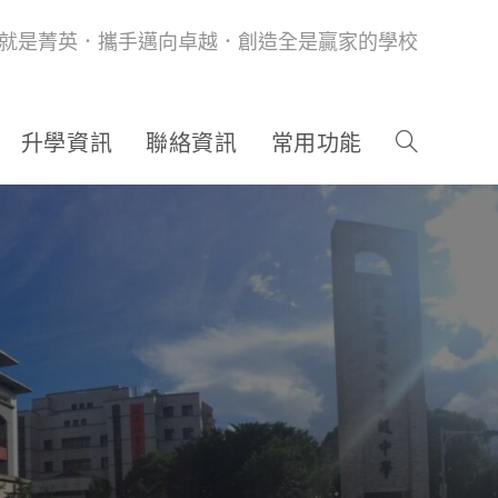
就是菁英．攜手邁向卓越．創造全是贏家的學校
升學資訊
聯絡資訊
常用功能