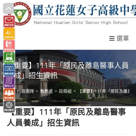
跳
轉
至
主
選單
要
內
容
【重要】111年「原民及離島醫事人員
養成」招生資訊
>
行政團隊
>
教務處
>
註冊組
>
【重要】111年「原民及離島
【重要】111年「原民及離島醫事
人員養成」招生資訊