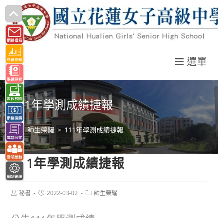
跳
轉
至
主
選單
要
內
容
111年學測成績捷報
>
師生榮耀
>
111年學測成績捷報
111年學測成績捷報
Post
Post
Post
秘書
2022-03-02
師生榮耀
author:
published:
category: